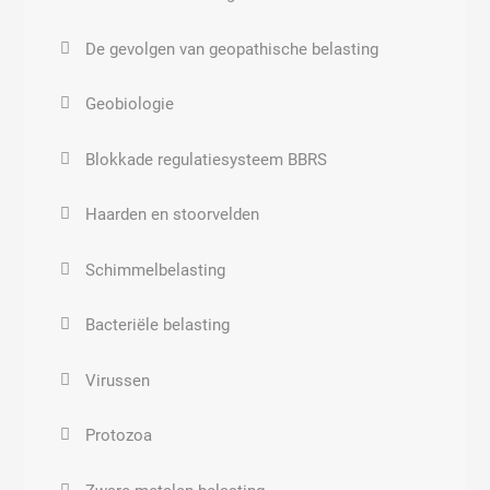
Haemophilus influenzae
De gevolgen van geopathische belasting
Klebsiella pneumoniae
Geobiologie
Legionella
Blokkade regulatiesysteem BBRS
Mycoplasma pneumoniae
Haarden en stoorvelden
Peptostreptococcus
Schimmelbelasting
Bloedvergiftiging
Bacteriële belasting
Streptococcus pneumoniae
Virussen
Staphylococcus
Protozoa
Streptococcoid