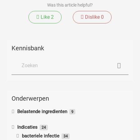
Was this article helpful?
Like
2
Dislike
0
Kennisbank
Onderwerpen
Belastende ingredienten
9
Belastende ingredienten
Indicaties
24
bacteriele infectie
Paraffineverslaving
34