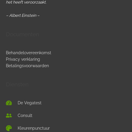
Ontstoren van een vaccinatie
het heeft veroorzaakt.
Ondersteuning met uitgeteste suppletie
– Albert Einstein –
De gevolgen van een inenting
Ondersteuning met Systeeminformatiekaart
Inentingsbelasting
Documenten
Ultra moleculaire frequentie therapie
Haemophilus influenzae
Behandelovereenkomst
Privacy verklaring
Aluminiumfosfaat
Betalingsvoorwaarden
De gebruikte hulpstoffen in vaccins voor kinderen
Diensten
De Vegatest
Consult
Kleurenpunctuur