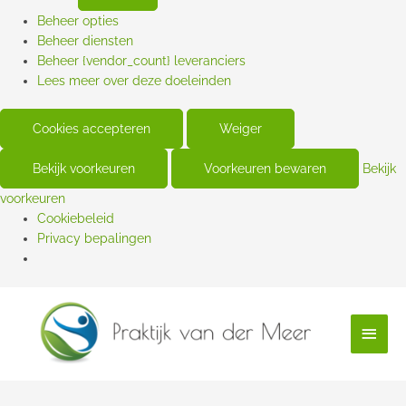
Beheer opties
Beheer diensten
Beheer {vendor_count} leveranciers
Lees meer over deze doeleinden
Cookies accepteren
Weiger
Bekijk voorkeuren
Voorkeuren bewaren
Bekijk
voorkeuren
Cookiebeleid
Privacy bepalingen
Hoof