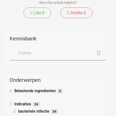
Was this article helpful?
Like
0
Dislike
0
Kennisbank
Onderwerpen
Belastende ingredienten
9
Belastende ingredienten
Indicaties
24
bacteriele infectie
Paraffineverslaving
34