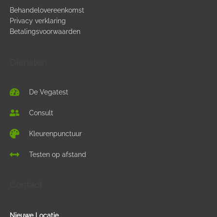
Haemophilus influenzae
Behandelovereenkomst
Privacy verklaring
Aluminiumfosfaat
Betalingsvoorwaarden
De gebruikte hulpstoffen in vaccins voor kinderen
Diensten
De Vegatest
Consult
Kleurenpunctuur
Testen op afstand
Contact
Nieuwe Locatie