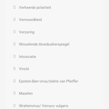
Schadelijke grondstoffen en ingrediënten
Verkeerde polariteit
Paraffineverslaving
Vermoeidheid
Parfum
Verzuring
DDT
Wisselende bloedsuikerspiegel
Pcb’s
Intoxicatie
Dioxine
Viroïd
Kankersoorten
Epstein-Barr-virus/ziekte van Pfeiffer
Aantasting zenuwstelsel
Mazelen
Verstoring hormoonsysteem
Wrattenvirus/ Verruco vulgaris