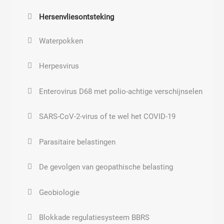
Polycysteus ovarium syndroom (PCOS of PCO)
Hersenvliesontsteking
Voortplantingsstoornissen
Waterpokken
Abnormale groei en ontwikkeling
Herpesvirus
Enterovirus D68 met polio-achtige verschijnselen
SARS-CoV-2-virus of te wel het COVID-19
Parasitaire belastingen
De gevolgen van geopathische belasting
Geobiologie
Blokkade regulatiesysteem BBRS