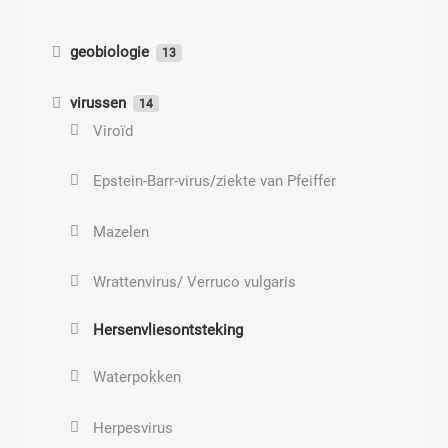
geobiologie
13
Hartmann velden
virussen
14
Spanningsvelden
Viroïd
Currylijnen
Epstein-Barr-virus/ziekte van Pfeiffer
Schumann-resonantie
Mazelen
Leylijnen
Wrattenvirus/ Verruco vulgaris
Hersenvliesontsteking
Tellurische netten
Waterpokken
Kosmische energie
Herpesvirus
Wateraders