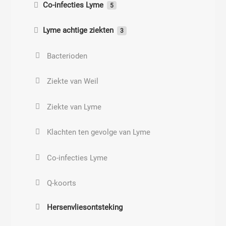
Co-infecties Lyme
5
Propanol
Co-infecties Lyme
Lyme achtige ziekten
3
Paraffine verslaving
Ehrlichia
Lyme-Toxoplasmose
Bacterioden
Deodorant
Rickettsia
Lyme-Neisserioid
Ziekte van Weil
Minerale olie
Babesiose
Lyme-Clostridium
Ziekte van Lyme
Paraffine en vaseline
Bartonella
Klachten ten gevolge van Lyme
Petrolatum
Co-infecties Lyme
Tandpasta met fluoride
Q-koorts
Hersenvliesontsteking