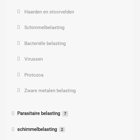
Haarden en stoorvelden
Schimmelbelasting
Bacteriële belasting
Virussen
Protozoa
Zware metalen belasting
Parasitaire belasting
7
Parasitaire belastingen
schimmelbelasting
2
Wormen
Klachten candida belasting