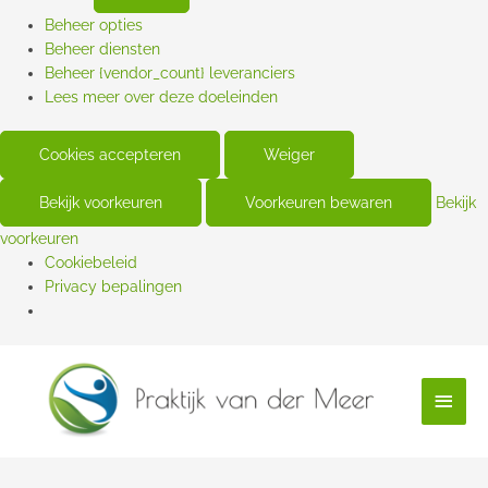
Beheer opties
Beheer diensten
Beheer {vendor_count} leveranciers
Lees meer over deze doeleinden
Cookies accepteren
Weiger
Bekijk voorkeuren
Voorkeuren bewaren
Bekijk
voorkeuren
Cookiebeleid
Privacy bepalingen
Hoof