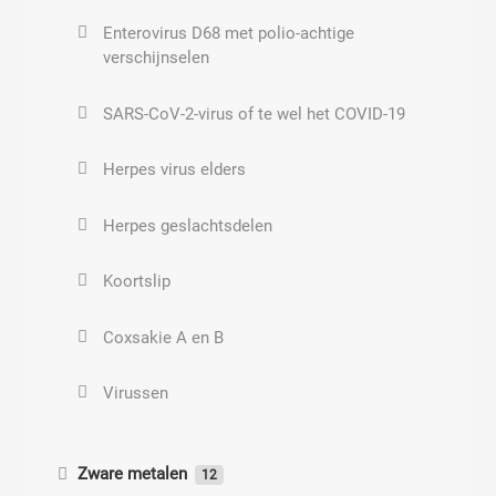
Enterovirus D68 met polio-achtige
Elektromagnetische storingsbronnen
verschijnselen
buitenshuis
SARS-CoV-2-virus of te wel het COVID-19
Aardstralen
Herpes virus elders
De gevolgen van geopathische belasting
Herpes geslachtsdelen
Geobiologie
Koortslip
Elektromagnetische storingsbronnen
binnenshuis
Coxsakie A en B
Virussen
Zware metalen
12