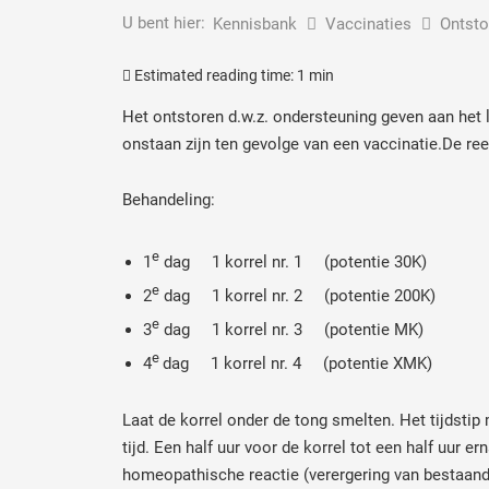
U bent hier:
Kennisbank
Vaccinaties
Ontsto
Estimated reading time:
1 min
Het ontstoren d.w.z. ondersteuning geven aan het 
onstaan zijn ten gevolge van een vaccinatie.De re
Behandeling:
e
1
dag 1 korrel nr. 1 (potentie 30K)
e
2
dag 1 korrel nr. 2 (potentie 200K)
e
3
dag 1 korrel nr. 3 (potentie MK)
e
4
dag 1 korrel nr. 4 (potentie XMK)
Laat de korrel onder de tong smelten. Het tijdstip
tijd. Een half uur voor de korrel tot een half uur e
homeopathische reactie (verergering van bestaande