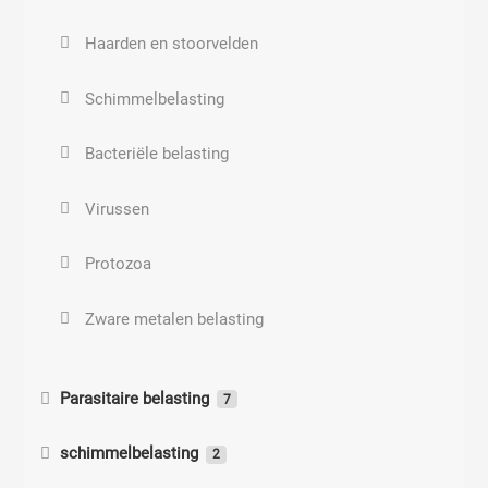
Haarden en stoorvelden
Schimmelbelasting
Bacteriële belasting
Virussen
Protozoa
Zware metalen belasting
Parasitaire belasting
7
Parasitaire belastingen
schimmelbelasting
2
Wormen
Klachten candida belasting