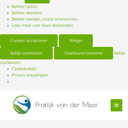
Beheer opties
Beheer diensten
Beheer {vendor_count} leveranciers
Lees meer over deze doeleinden
Cookies accepteren
Weiger
Bekijk voorkeuren
Voorkeuren bewaren
Bekijk
voorkeuren
Cookiebeleid
Privacy bepalingen
Hoof