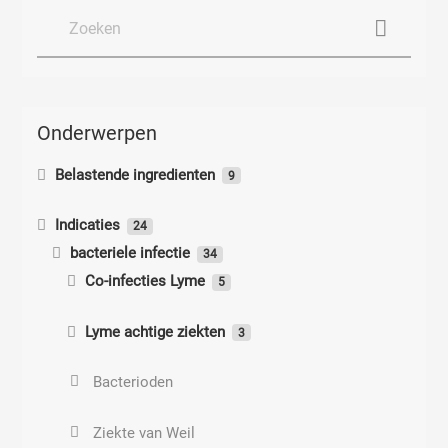
Onderwerpen
Belastende ingredienten
9
Belastende ingredienten
Indicaties
24
bacteriele infectie
Paraffineverslaving
34
Co-infecties Lyme
5
Propanol
Co-infecties Lyme
Lyme achtige ziekten
3
Paraffine verslaving
Ehrlichia
Lyme-Toxoplasmose
Bacterioden
Deodorant
Rickettsia
Lyme-Neisserioid
Ziekte van Weil