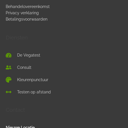
Haemophilus influenzae
Behandelovereenkomst
Privacy verklaring
Aluminiumfosfaat
Betalingsvoorwaarden
De gebruikte hulpstoffen in vaccins voor kinderen
Diensten
De Vegatest
Consult
Kleurenpunctuur
Testen op afstand
Contact
Nieuwe Locatie