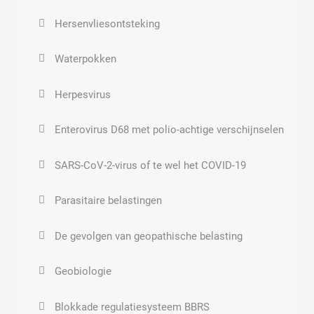
Polycysteus ovarium syndroom (PCOS of PCO)
Geobiologie
Herpes geslachtsdelen
Hersenvliesontsteking
Voortplantingsstoornissen
Elektromagnetische storingsbronnen
Koortslip
Waterpokken
binnenshuis
Abnormale groei en ontwikkeling
Coxsakie A en B
Herpesvirus
Virussen
Enterovirus D68 met polio-achtige verschijnselen
SARS-CoV-2-virus of te wel het COVID-19
Parasitaire belastingen
De gevolgen van geopathische belasting
Geobiologie
Blokkade regulatiesysteem BBRS