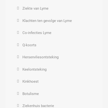
Minerale olie
Babesiose
Lyme-Clostridium
Ziekte van Lyme
Paraffine en vaseline
Bartonella
Klachten ten gevolge van Lyme
Petrolatum
Co-infecties Lyme
Tandpasta met fluoride
Q-koorts
Hersenvliesontsteking
Keelontsteking
Kinkhoest
Botulisme
Ziekenhuis bacterie