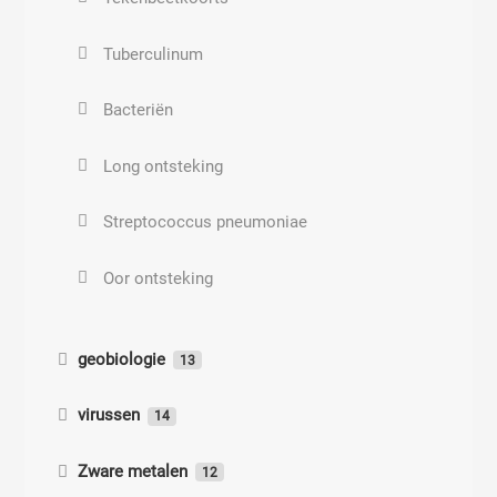
Tuberculinum
Bacteriën
Long ontsteking
Streptococcus pneumoniae
Oor ontsteking
geobiologie
13
Hartmann velden
virussen
14
Spanningsvelden
Viroïd
Zware metalen
12