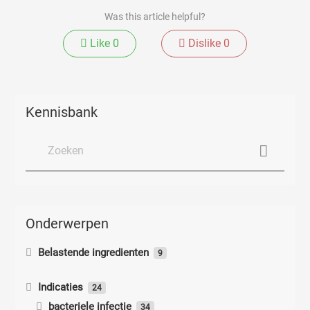
Was this article helpful?
Like
0
Dislike
0
Kennisbank
Onderwerpen
Belastende ingredienten
9
Belastende ingredienten
Indicaties
24
bacteriele infectie
Paraffineverslaving
34