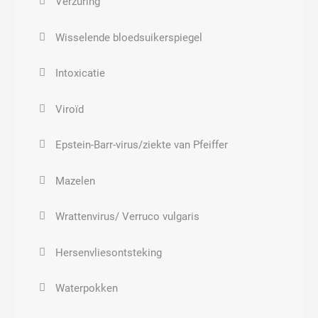
Verzuring
Haemophilus influenzae
Wisselende bloedsuikerspiegel
Klebsiella pneumoniae
Intoxicatie
Legionella
Viroïd
Mycoplasma pneumoniae
Epstein-Barr-virus/ziekte van Pfeiffer
Peptostreptococcus
Mazelen
Bloedvergiftiging
Wrattenvirus/ Verruco vulgaris
Streptococcus pneumoniae
Hersenvliesontsteking
Staphylococcus
Waterpokken
Streptococcoid