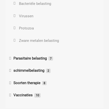
Bacteriële belasting
Virussen
Protozoa
Zware metalen belasting
Parasitaire belasting
7
Parasitaire belastingen
schimmelbelasting
2
Wormen
Klachten candida belasting
Soorten therapie
8
Giardiase
Schimmelbelasting
Meridiaan ondersteuning
Vaccinaties
10
Bijwerkingen
Toxoplasmose
Chakra ondersteuning
Herkennen inentingsbelasting
3
Bijwerkingen kinkhoest vaccinatie