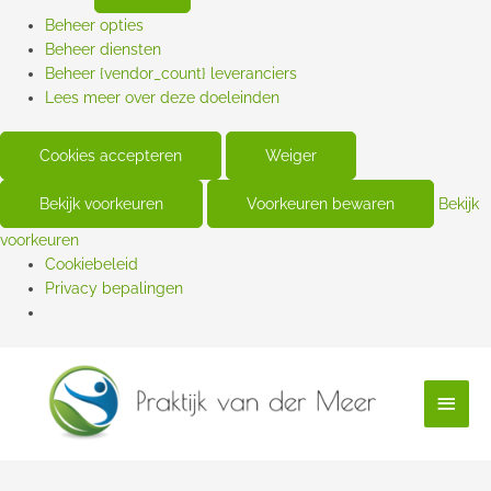
Beheer opties
Beheer diensten
Beheer {vendor_count} leveranciers
Lees meer over deze doeleinden
Cookies accepteren
Weiger
Bekijk voorkeuren
Voorkeuren bewaren
Bekijk
voorkeuren
Cookiebeleid
Privacy bepalingen
Hoof