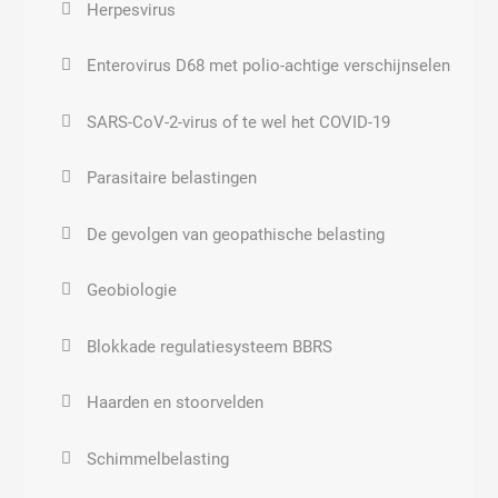
Herpesvirus
Streptococcus
Enterovirus D68 met polio-achtige verschijnselen
Tekenbeetkoorts
SARS-CoV-2-virus of te wel het COVID-19
Tuberculinum
Parasitaire belastingen
Bacteriën
De gevolgen van geopathische belasting
Long ontsteking
Geobiologie
Streptococcus pneumoniae
Blokkade regulatiesysteem BBRS
Oor ontsteking
Haarden en stoorvelden
Schimmelbelasting