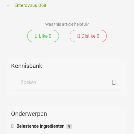
–
Enterovirus D68
Was this article helpful?
Like
0
Dislike
0
Kennisbank
Onderwerpen
Belastende ingredienten
9