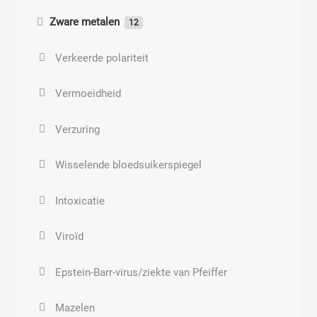
Zware metalen
12
Cryptococcus neoformans
Schadelijke grondstoffen en ingrediënten
Verkeerde polariteit
Haemophilus influenzae
Paraffineverslaving
Vermoeidheid
Klebsiella pneumoniae
Parfum
Verzuring
Legionella
DDT
Wisselende bloedsuikerspiegel
Mycoplasma pneumoniae
Pcb’s
Intoxicatie
Peptostreptococcus
Dioxine
Viroïd
Bloedvergiftiging
Kankersoorten
Epstein-Barr-virus/ziekte van Pfeiffer
Streptococcus pneumoniae
Aantasting zenuwstelsel
Mazelen
Staphylococcus