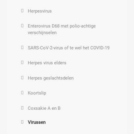
Kinkhoest
Wateraders
Herpesvirus
Botulisme
Elektromagnetische storingsbronnen
Enterovirus D68 met polio-achtige
buitenshuis
verschijnselen
Ziekenhuis bacterie
Aardstralen
SARS-CoV-2-virus of te wel het COVID-19
Brucellose, abortus Bang, Malta koorts
De gevolgen van geopathische belasting
Herpes virus elders
Chlamydia trachomatis
Geobiologie
Herpes geslachtsdelen
Chlamydia pneumonia
Elektromagnetische storingsbronnen
Koortslip
binnenshuis
Chlamydia psittaci,
Coxsakie A en B
Maag- en darmbacteriën
Virussen
Corynebacterie anaerobius