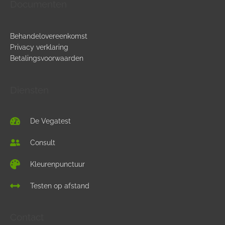
Inentingsbelasting
Documenten
Ultra moleculaire frequentie therapie
Haemophilus influenzae
Behandelovereenkomst
Privacy verklaring
Aluminiumfosfaat
Betalingsvoorwaarden
De gebruikte hulpstoffen in vaccins voor kinderen
Diensten
De Vegatest
Consult
Kleurenpunctuur
Testen op afstand
Contact