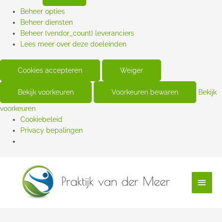
Beheer opties
Beheer diensten
Beheer {vendor_count} leveranciers
Lees meer over deze doeleinden
Cookies accepteren
Weiger
Bekijk voorkeuren
Voorkeuren bewaren
Bekijk
voorkeuren
Cookiebeleid
Privacy bepalingen
Hoof