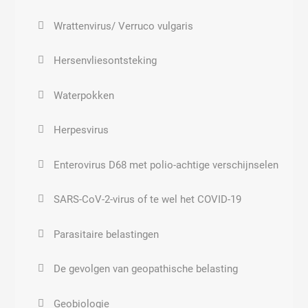
Verstoring hormoonsysteem
Wrattenvirus/ Verruco vulgaris
Streptococcoid
Polycysteus ovarium syndroom (PCOS of PCO)
Hersenvliesontsteking
Streptococcus
Voortplantingsstoornissen
Waterpokken
Tekenbeetkoorts
Abnormale groei en ontwikkeling
Herpesvirus
Tuberculinum
Enterovirus D68 met polio-achtige verschijnselen
Bacteriën
SARS-CoV-2-virus of te wel het COVID-19
Long ontsteking
Parasitaire belastingen
Streptococcus pneumoniae
De gevolgen van geopathische belasting
Oor ontsteking
Geobiologie