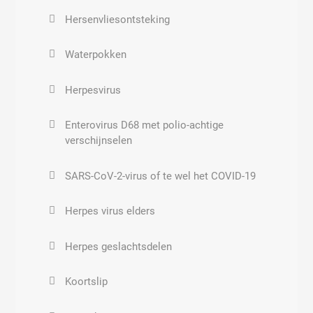
Petrolatum
Hersenvliesontsteking
Hersenvliesontsteking
Tellurische netten
Tandpasta met fluoride
Waterpokken
Keelontsteking
Kosmische energie
Herpesvirus
Kinkhoest
Wateraders
Enterovirus D68 met polio-achtige
Botulisme
Elektromagnetische storingsbronnen
verschijnselen
buitenshuis
Ziekenhuis bacterie
SARS-CoV-2-virus of te wel het COVID-19
Aardstralen
Brucellose, abortus Bang, Malta koorts
Herpes virus elders
De gevolgen van geopathische belasting
Chlamydia trachomatis
Herpes geslachtsdelen
Geobiologie
Chlamydia pneumonia
Koortslip
Elektromagnetische storingsbronnen
binnenshuis
Chlamydia psittaci,