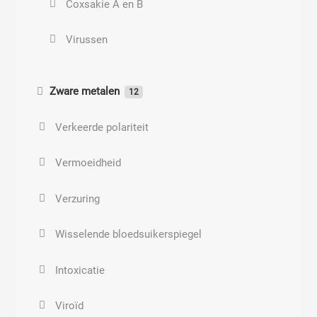
Coxsakie A en B
Maag- en darmbacteriën
Virussen
Corynebacterie anaerobius
Zware metalen
12
Cryptococcus neoformans
Schadelijke grondstoffen en ingrediënten
Verkeerde polariteit
Haemophilus influenzae
Paraffineverslaving
Vermoeidheid
Klebsiella pneumoniae
Parfum
Verzuring
Legionella
DDT
Wisselende bloedsuikerspiegel
Mycoplasma pneumoniae
Pcb’s
Intoxicatie
Peptostreptococcus
Dioxine
Viroïd
Bloedvergiftiging