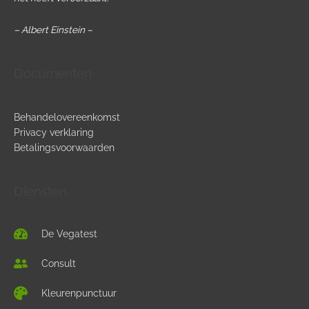
Ondersteuning met uitgeteste suppletie
– Albert Einstein –
De gevolgen van een inenting
Ondersteuning met Systeeminformatiekaart
Inentingsbelasting
Documenten
Ultra moleculaire frequentie therapie
Haemophilus influenzae
Behandelovereenkomst
Privacy verklaring
Aluminiumfosfaat
Betalingsvoorwaarden
De gebruikte hulpstoffen in vaccins voor kinderen
Diensten
De Vegatest
Consult
Kleurenpunctuur