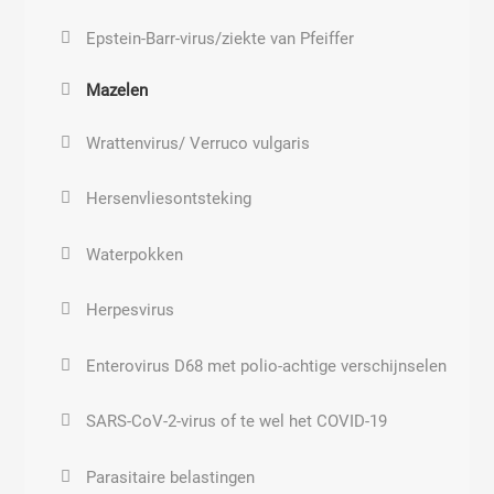
Kankersoorten
Epstein-Barr-virus/ziekte van Pfeiffer
Streptococcus pneumoniae
Aantasting zenuwstelsel
Mazelen
Staphylococcus
Verstoring hormoonsysteem
Wrattenvirus/ Verruco vulgaris
Streptococcoid
Polycysteus ovarium syndroom (PCOS of PCO)
Hersenvliesontsteking
Streptococcus
Voortplantingsstoornissen
Waterpokken
Tekenbeetkoorts
Abnormale groei en ontwikkeling
Herpesvirus
Tuberculinum
Enterovirus D68 met polio-achtige verschijnselen
Bacteriën
SARS-CoV-2-virus of te wel het COVID-19
Long ontsteking
Parasitaire belastingen