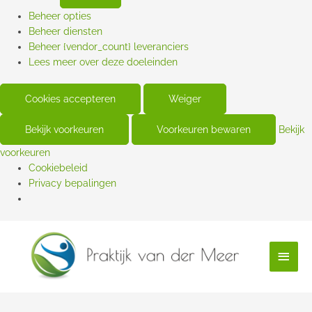
Beheer opties
Beheer diensten
Beheer {vendor_count} leveranciers
Lees meer over deze doeleinden
Cookies accepteren
Weiger
Bekijk voorkeuren
Voorkeuren bewaren
Bekijk
voorkeuren
Cookiebeleid
Privacy bepalingen
Hoof