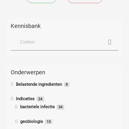
Kennisbank
Onderwerpen
Belastende ingredienten
9
Belastende ingredienten
Indicaties
24
bacteriele infectie
Paraffineverslaving
34
Co-infecties Lyme
Lyme achtige ziekten
Bacterioden
5
3
geobiologie
Propanol
13
Co-infecties Lyme
Lyme-Toxoplasmose