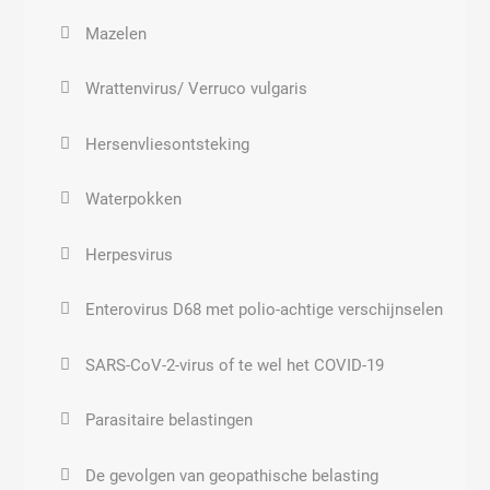
Ziekenhuis bacterie
Aantasting zenuwstelsel
Aardstralen
SARS-CoV-2-virus of te wel het COVID-19
Mazelen
Brucellose, abortus Bang, Malta koorts
Verstoring hormoonsysteem
De gevolgen van geopathische belasting
Herpes virus elders
Wrattenvirus/ Verruco vulgaris
Chlamydia trachomatis
Polycysteus ovarium syndroom (PCOS of PCO)
Geobiologie
Herpes geslachtsdelen
Hersenvliesontsteking
Chlamydia pneumonia
Voortplantingsstoornissen
Elektromagnetische storingsbronnen
Koortslip
Waterpokken
binnenshuis
Chlamydia psittaci,
Abnormale groei en ontwikkeling
Coxsakie A en B
Herpesvirus
Maag- en darmbacteriën
Virussen
Enterovirus D68 met polio-achtige verschijnselen
Corynebacterie anaerobius
SARS-CoV-2-virus of te wel het COVID-19
Cryptococcus neoformans
Parasitaire belastingen
Haemophilus influenzae
De gevolgen van geopathische belasting