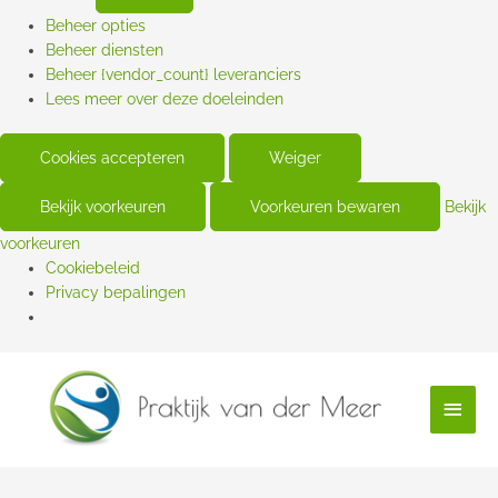
Beheer opties
Beheer diensten
Beheer {vendor_count} leveranciers
Lees meer over deze doeleinden
Cookies accepteren
Weiger
Bekijk voorkeuren
Voorkeuren bewaren
Bekijk
voorkeuren
Cookiebeleid
Privacy bepalingen
Hoof