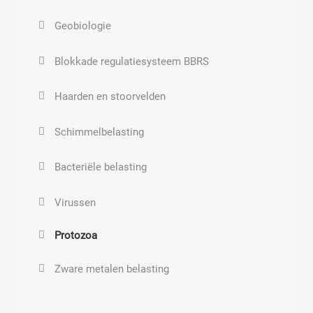
Klebsiella pneumoniae
Geobiologie
Legionella
Blokkade regulatiesysteem BBRS
Mycoplasma pneumoniae
Haarden en stoorvelden
Peptostreptococcus
Schimmelbelasting
Bloedvergiftiging
Bacteriële belasting
Streptococcus pneumoniae
Virussen
Staphylococcus
Protozoa
Streptococcoid
Zware metalen belasting
Streptococcus