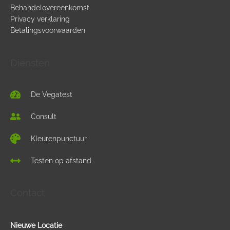
Behandelovereenkomst
Privacy verklaring
Aluminiumfosfaat
Betalingsvoorwaarden
De gebruikte hulpstoffen in vaccins voor kinderen
Diensten
De Vegatest
Consult
Kleurenpunctuur
Testen op afstand
Contact
Nieuwe Locatie