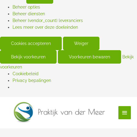
Beheer opties
Beheer diensten
Beheer {vendor_count} leveranciers
Lees meer over deze doeleinden
Cookies accepteren
Weiger
Bekijk voorkeuren
Voorkeuren bewaren
Bekijk
voorkeuren
Cookiebeleid
Privacy bepalingen
Hoof