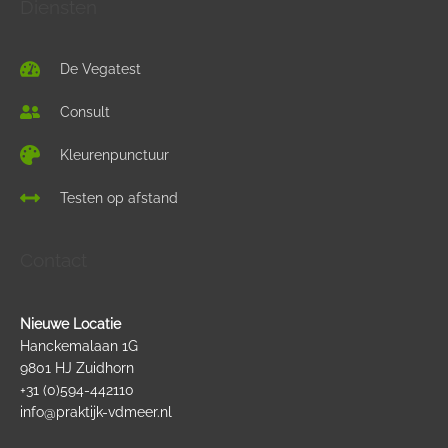
Diensten
Protozoa
Peptostreptococcus
Zware metalen belasting
De Vegatest
Bloedvergiftiging
Consult
Streptococcus pneumoniae
Kleurenpunctuur
Staphylococcus
Testen op afstand
Streptococcoid
Contact
Streptococcus
Nieuwe Locatie
Tekenbeetkoorts
Hanckemalaan 1G
9801 HJ Zuidhorn
+31 (0)594-442110
Tuberculinum
info@praktijk-vdmeer.nl
Bacteriën