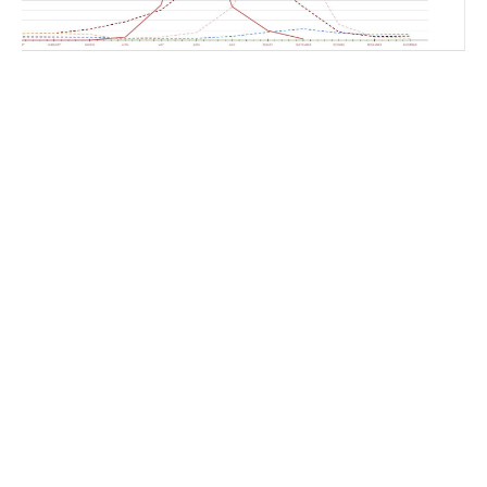
Het is geen griepseizoen, het is griepprikseizoen!
Elk najaar horen we dat het “griepseizoen” is begonnen.
Vragen? Zoek in de kennisbank.
Nieuws, scholen en apotheken spelen in op de angst, en
miljoenen mensen halen hun griepprik. Maar