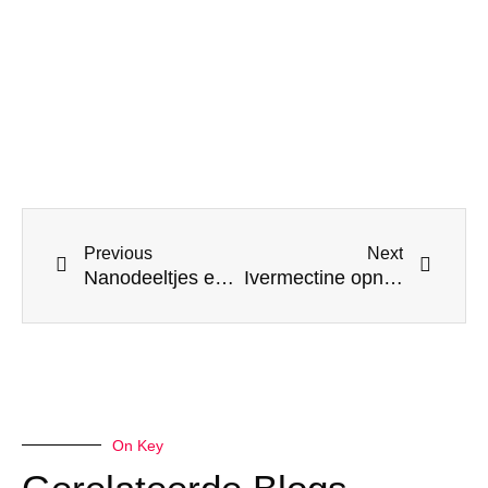
Prev
Next
Previous
Next
Nanodeeltjes en mRNA uit COVID-vaccin komen tóch terecht in moedermelk, bewijst studie
Ivermectine opnieuw voor het voetlicht
On Key