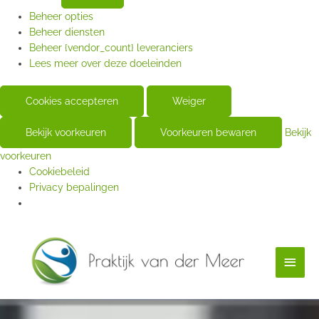
Beheer opties
Beheer diensten
Beheer {vendor_count} leveranciers
Lees meer over deze doeleinden
Cookies accepteren
Weiger
Bekijk voorkeuren
Voorkeuren bewaren
Bekijk
voorkeuren
Cookiebeleid
Privacy bepalingen
Hoof