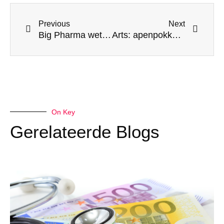
Prev
Next
Previous
Next
Big Pharma wetenschapper bekent: “Ze stoppen kankerverwekkende chemicaliën in de COVID-prikken”
Arts: apenpokken zijn in werkelijkheid gordelroos, een bijwerking van de covidvaccins
On Key
Gerelateerde Blogs