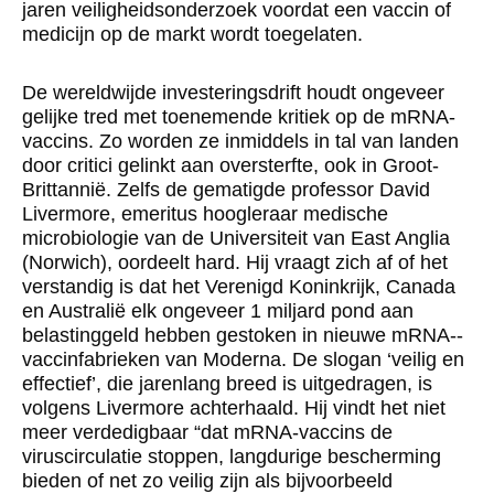
jaren veiligheidsonderzoek voordat een vaccin of
medicijn op de markt wordt toegelaten.
De wereldwijde investeringsdrift houdt ongeveer
gelijke tred met toenemende kritiek op de mRNA-
vaccins. Zo worden ze inmiddels in tal van landen
door critici gelinkt aan oversterfte, ook in Groot-
Brittannië. Zelfs de gematigde professor David
Livermore, emeritus hoogleraar medische
microbiologie van de Universiteit van East Anglia
(Norwich), oordeelt hard. Hij vraagt zich af of het
verstandig is dat het Verenigd Koninkrijk, Canada
en Australië elk ongeveer 1 miljard pond aan
belastinggeld hebben gestoken in nieuwe mRNA-­
vaccinfabrieken van Moderna. De slogan ‘veilig en
effectief’, die jarenlang breed is uitgedragen, is
volgens Livermore achterhaald. Hij vindt het niet
meer verdedigbaar “dat mRNA-vaccins de
viruscirculatie stoppen, langdurige bescherming
bieden of net zo veilig zijn als bijvoorbeeld