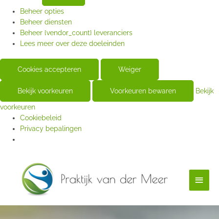
Beheer opties
Beheer diensten
Beheer {vendor_count} leveranciers
Lees meer over deze doeleinden
Cookies accepteren
Weiger
Bekijk voorkeuren
Voorkeuren bewaren
Bekijk
voorkeuren
Cookiebeleid
Privacy bepalingen
Hoof