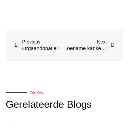
Prev
Next
Previous
Next
Orgaandonatie?
Toename kankergevallen door uitroeien van infectieziektes met koorts
On Key
Gerelateerde Blogs