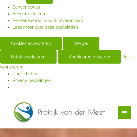
Beheer opties
Beheer diensten
Beheer {vendor_count} leveranciers
Lees meer over deze doeleinden
Cookies accepteren
Weiger
Bekijk voorkeuren
Voorkeuren bewaren
Bekijk
voorkeuren
Cookiebeleid
Privacy bepalingen
Hoof