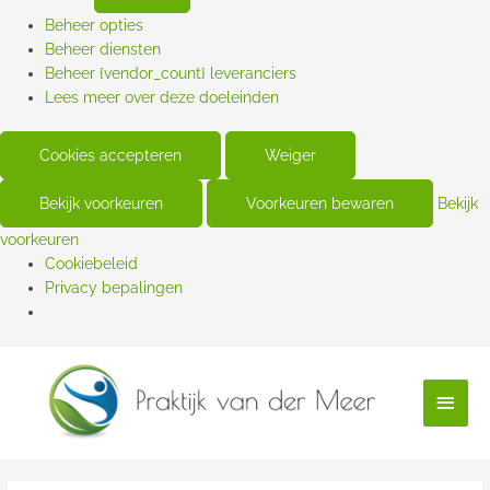
Beheer opties
Beheer diensten
Beheer {vendor_count} leveranciers
Lees meer over deze doeleinden
Cookies accepteren
Weiger
Bekijk voorkeuren
Voorkeuren bewaren
Bekijk
voorkeuren
Cookiebeleid
Privacy bepalingen
Hoof