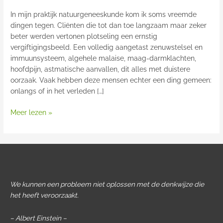
In mijn praktijk natuurgeneeskunde kom ik soms vreemde
dingen tegen. Cliënten die tot dan toe langzaam maar zeker
beter werden vertonen plotseling een ernstig
vergiftigingsbeeld. Een volledig aangetast zenuwstelsel en
immuunsysteem, algehele malaise, maag-darmklachten,
hoofdpijn, astmatische aanvallen, dit alles met duistere
oorzaak. Vaak hebben deze mensen echter een ding gemeen:
onlangs of in het verleden […]
Meer lezen »
We kunnen een probleem niet oplossen met de denkwijze die
het heeft veroorzaakt.
– Albert Einstein –