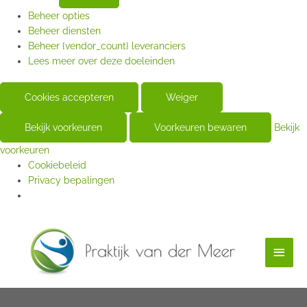
Beheer opties
Beheer diensten
Beheer {vendor_count} leveranciers
Lees meer over deze doeleinden
Cookies accepteren
Weiger
Bekijk voorkeuren
Voorkeuren bewaren
Bekijk
voorkeuren
Cookiebeleid
Privacy bepalingen
Hoof