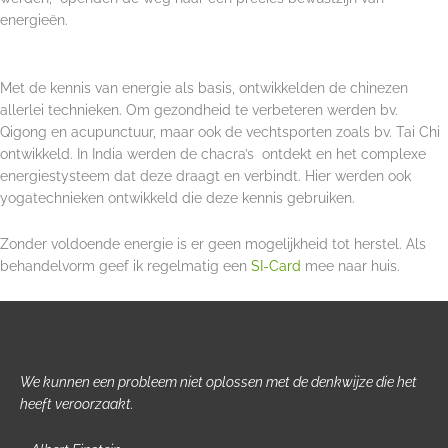
energieën.
Met de kennis van energie als basis, ontwikkelden de chinezen
allerlei technieken. Om gezondheid te verbeteren werden bv.
Qigong en acupunctuur, maar ook de vechtsporten zoals bv. Tai Chi
ontwikkeld. In India werden de chacra’s ontdekt en het complexe
energiestysteem dat deze draagt en verbindt. Hier werden ook
yogatechnieken ontwikkeld die deze kennis gebruiken.
Zonder voldoende energie is er geen mogelijkheid tot herstel. Als
behandelvorm geef ik regelmatig een
SI-Card
mee naar huis.
We kunnen een probleem niet oplossen met de denkwijze die het
heeft veroorzaakt.