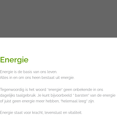
Energie
Energie is de basis van ons leven.
Alles in en om ons heen bestaat uit energie.
Tegenwoordig is het woord ‘’energie” geen onbekende in ons
dagelijks taalgebruik. Je kunt bijvoorbeeld ” barsten” van de energie
of juist geen energie meer hebben, “helemaal leeg” zijn.
Energie staat voor kracht, levenslust en vitaliteit.