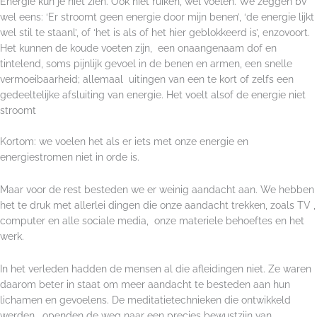
Energie kun je niet zien. Ook niet ruiken, wel voelen. We zeggen bv
wel eens: ‘Er stroomt geen energie door mijn benen’, ‘de energie lijkt
wel stil te staanl’, of ‘het is als of het hier geblokkeerd is’, enzovoort.
Het kunnen de koude voeten zijn, een onaangenaam dof en
tintelend, soms pijnlijk gevoel in de benen en armen, een snelle
vermoeibaarheid; allemaal uitingen van een te kort of zelfs een
gedeeltelijke afsluiting van energie. Het voelt alsof de energie niet
stroomt
Kortom: we voelen het als er iets met onze energie en
energiestromen niet in orde is.
Maar voor de rest besteden we er weinig aandacht aan. We hebben
het te druk met allerlei dingen die onze aandacht trekken, zoals TV ,
computer en alle sociale media, onze materiele behoeftes en het
werk.
In het verleden hadden de mensen al die afleidingen niet. Ze waren
daarom beter in staat om meer aandacht te besteden aan hun
lichamen en gevoelens. De meditatietechnieken die ontwikkeld
werden, openden de weg naar een precies bewustzijn van